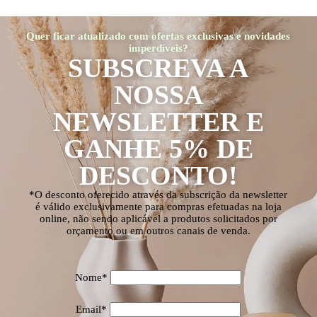
Quer ficar atualizado com ofertas exclusivas e novidades
imperdíveis?
SUBSCREVA A
NOSSA
NEWSLETTER E
GANHE 5% DE
DESCONTO!
*O desconto oferecido através da subscrição da newsletter
é válido exclusivamente para compras efetuadas na loja
online, não sendo aplicável a produtos solicitados por
orçamento ou em outros canais de venda.
Nome*
Email*