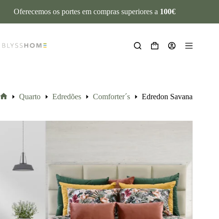
Oferecemos os portes em compras superiores a
100€
Quarto
Edredões
Comforter´s
Edredon Savana