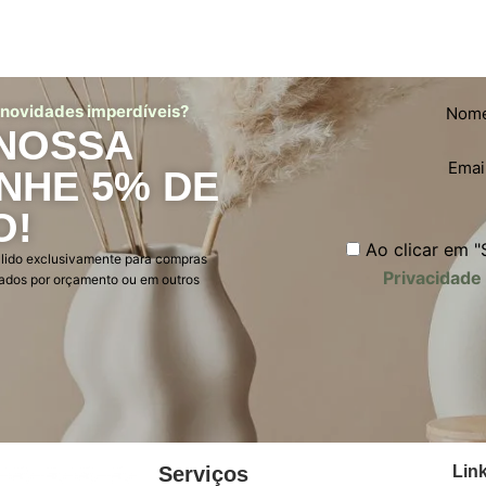
e novidades imperdíveis?
Nom
 NOSSA
Emai
NHE 5% DE
O!
Ao clicar em "S
álido exclusivamente para compras
Privacidade
itados por orçamento ou em outros
Serviços
Link