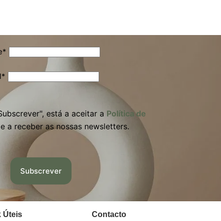
e*
l*
ubscrever", está a aceitar a
Política de
e a receber as nossas newsletters.
 Úteis
Contacto