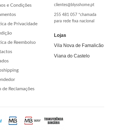
os e Condições
clientes@blysshome.pt
amentos
255 481 057 *chamada
para rede fixa nacional
tica de Privacidade
edição
Lojas
tica de Reembolso
Vila Nova de Famalicão
tactos
Viana do Castelo
iados
pshipping
endedor
o de Reclamações