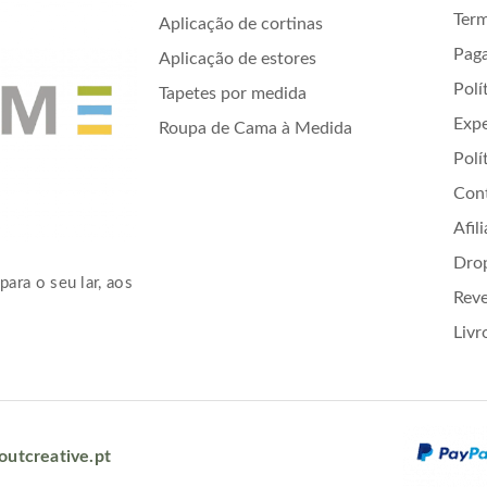
Term
Aplicação de cortinas
Pag
Aplicação de estores
Polí
Tapetes por medida
Exp
Roupa de Cama à Medida
Polí
Con
Afil
Dro
para o seu lar, aos
Rev
Livr
outcreative.pt