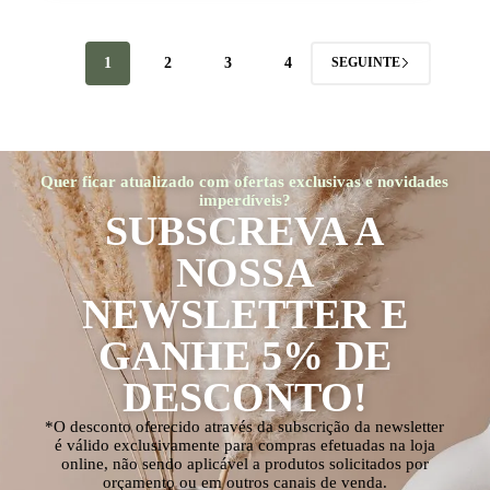
1
2
3
4
SEGUINTE
Quer ficar atualizado com ofertas exclusivas e novidades
imperdíveis?
SUBSCREVA A
NOSSA
NEWSLETTER E
GANHE 5% DE
DESCONTO!
*O desconto oferecido através da subscrição da newsletter
é válido exclusivamente para compras efetuadas na loja
online, não sendo aplicável a produtos solicitados por
orçamento ou em outros canais de venda.