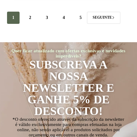
1
2
3
4
5
SEGUINTE
Quer ficar atualizado com ofertas exclusivas e novidades
imperdíveis?
SUBSCREVA A
NOSSA
NEWSLETTER E
GANHE 5% DE
DESCONTO!
*O desconto oferecido através da subscrição da newsletter
é válido exclusivamente para compras efetuadas na loja
online, não sendo aplicável a produtos solicitados por
orçamento ou em outros canais de venda.