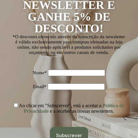
NEWSLETTER E
GANHE 5% DE
DESCONTO!
*O desconto oferecido através da subscrição da newsletter
é válido exclusivamente para compras efetuadas na loja
online, não sendo aplicável a produtos solicitados por
orçamento ou em outros canais de venda.
Nome*
Email*
Ao clicar em "Subscrever", está a aceitar a
Política de
Privacidade
e a receber as nossas newsletters.