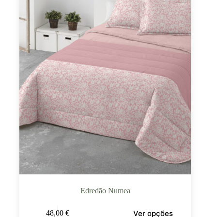
Edredão Numea
Ver opções
48,00
€