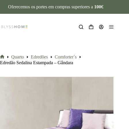
Oferecemos os portes em compras superiores a
100€
Quarto
Edredões
Comforter´s
Edredão Sedalina Estampada – Gândara