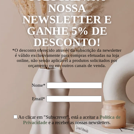
NOSSA
NEWSLETTER E
GANHE 5% DE
DESCONTO!
*O desconto oferecido através da subscrição da newsletter
é válido exclusivamente para compras efetuadas na loja
online, não sendo aplicável a produtos solicitados por
orçamento ou em outros canais de venda.
Nome*
Email*
Ao clicar em "Subscrever", está a aceitar a
Política de
Privacidade
e a receber as nossas newsletters.