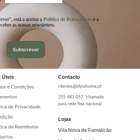
ver", está a aceitar a
Política de Privacidade
e a
eceber as nossas newsletters.
 Úteis
Contacto
os e Condições
clientes@blysshome.pt
amentos
255 481 057 *chamada
para rede fixa nacional
tica de Privacidade
edição
Lojas
tica de Reembolso
Vila Nova de Famalicão
tactos