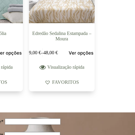
lia
Edredão Sedalina Estampada –
Moura
er opções
Ver opções
39,00
€
–
48,00
€
 rápida
Visualização rápida
TOS
FAVORITOS
e*
l*