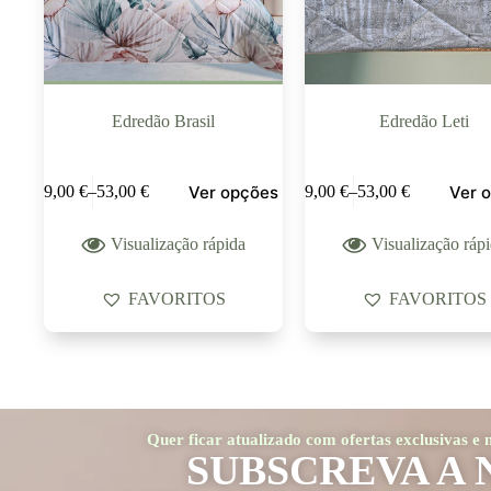
Edredão Brasil
Edredão Leti
Ver opções
Ver 
49,00
€
–
53,00
€
49,00
€
–
53,00
€
Visualização rápida
Visualização ráp
FAVORITOS
FAVORITOS
Quer ficar atualizado com ofertas exclusivas e
SUBSCREVA A 