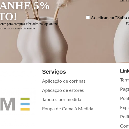
GANHE 5%
TO!
Ao clicar em "Subscre
r
ente para compras efetuadas na loja online,
em outros canais de venda.
Serviços
Link
Term
Aplicação de cortinas
Pag
Aplicação de estores
Polí
Tapetes por medida
Exp
Roupa de Cama à Medida
Polí
Con