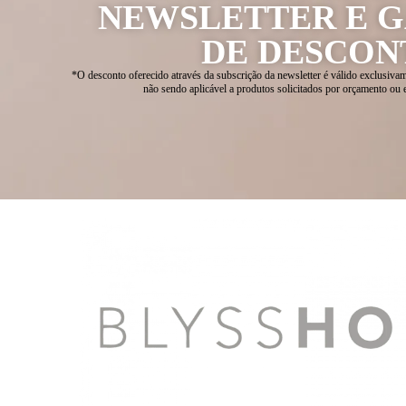
NEWSLETTER E 
DE DESCON
*O desconto oferecido através da subscrição da newsletter é válido exclusivam
não sendo aplicável a produtos solicitados por orçamento ou 