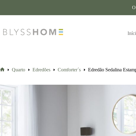
O
Iníc
Quarto
Edredões
Comforter´s
Edredão Sedalina Estamp