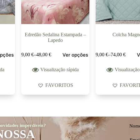
Edredão Sedalina Estampada –
Colcha Magnó
Lapedo
opções
Ver opções
V
39,00
€
–
48,00
€
69,00
€
–
74,00
€
ida
Visualização rápida
Visualização
FAVORITOS
FAVORI
 novidades imperdíveis?
Nom
NOSSA
Emai