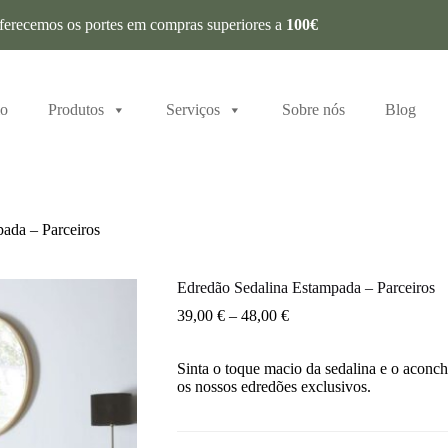
ferecemos os portes em compras superiores a
100€
io
Produtos
Serviços
Sobre nós
Blog
ada – Parceiros
Edredão Sedalina Estampada – Parceiros
39,00
€
–
48,00
€
Sinta o toque macio da sedalina e o aconch
os nossos edredões exclusivos.