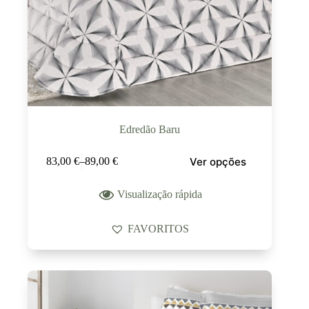
Edredão Baru
Ver opções
83,00
€
–
89,00
€
Visualização rápida
FAVORITOS