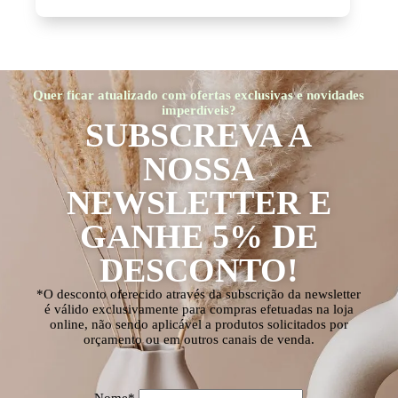
Quer ficar atualizado com ofertas exclusivas e novidades
imperdíveis?
SUBSCREVA A
NOSSA
NEWSLETTER E
GANHE 5% DE
DESCONTO!
*O desconto oferecido através da subscrição da newsletter
é válido exclusivamente para compras efetuadas na loja
online, não sendo aplicável a produtos solicitados por
orçamento ou em outros canais de venda.
Nome*