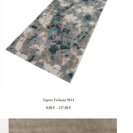
Tapete Feshane 9614
8,00
€
–
237,00
€