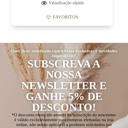
Visualização rápida
FAVORITOS
Quer ficar atualizado com ofertas exclusivas e novidades
imperdíveis?
SUBSCREVA A
NOSSA
NEWSLETTER E
GANHE 5% DE
DESCONTO!
*O desconto oferecido através da subscrição da newsletter
é válido exclusivamente para compras efetuadas na loja
online, não sendo aplicável a produtos solicitados por