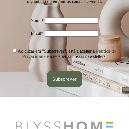
orçamento ou em outros canais de venda.
Nome*
Email*
Ao clicar em "Subscrever", está a aceitar a
Política de
Privacidade
e a receber as nossas newsletters.