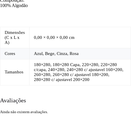
Composição:
100% Algodão
Dimensões
(C x L x
0,00 × 0,00 × 0,00 cm
A)
Cores
Azul, Bege, Cinza, Rosa
180×280, 180×280 Capa, 220×280, 220×280
c/capa, 240×280, 240×280 c/ ajustavel 160×200,
Tamanhos
260×280, 260×280 c/ ajustavel 180×200,
280×280 c/ ajustavel 200×200
Avaliações
Ainda não existem avaliações.