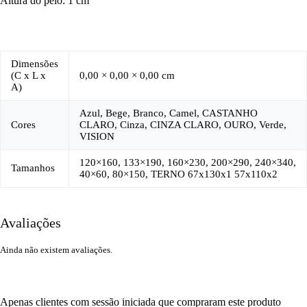
Altura do pêlo: 1 cm
Dimensões
(C x L x
0,00 × 0,00 × 0,00 cm
A)
Azul, Bege, Branco, Camel, CASTANHO
Cores
CLARO, Cinza, CINZA CLARO, OURO, Verde,
VISION
120×160, 133×190, 160×230, 200×290, 240×340,
Tamanhos
40×60, 80×150, TERNO 67x130x1 57x110x2
Avaliações
Ainda não existem avaliações.
Apenas clientes com sessão iniciada que compraram este produto