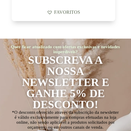
FAVORITOS
Quer ficar atualizado com ofertas exclusivas e novidades
imperdíveis?
SUBSCREVA A
NOSSA
NEWSLETTER E
GANHE 5% DE
DESCONTO!
*O desconto oferecido através da subscrição da newsletter
é válido exclusivamente para compras efetuadas na loja
online, não sendo aplicável a produtos solicitados por
orçamento ou em outros canais de venda.