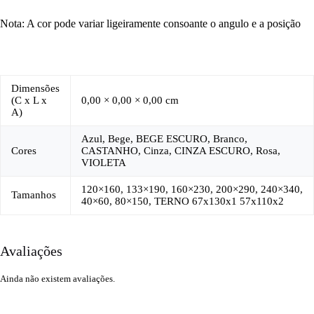
Nota: A cor pode variar ligeiramente consoante o angulo e a posição
Dimensões
(C x L x
0,00 × 0,00 × 0,00 cm
A)
Azul, Bege, BEGE ESCURO, Branco,
Cores
CASTANHO, Cinza, CINZA ESCURO, Rosa,
VIOLETA
120×160, 133×190, 160×230, 200×290, 240×340,
Tamanhos
40×60, 80×150, TERNO 67x130x1 57x110x2
Avaliações
Ainda não existem avaliações.