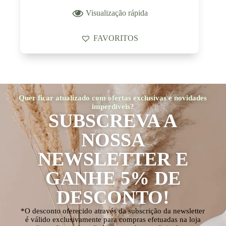
Visualização rápida
FAVORITOS
Quer ficar atualizado com ofertas exclusivas e novidades
imperdíveis?
SUBSCREVA A
NOSSA
NEWSLETTER E
GANHE 5% DE
DESCONTO!
*O desconto oferecido através da subscrição da newsletter
é válido exclusivamente para compras efetuadas na loja