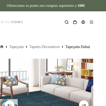
Oferecemos os portes em compras superiores a
100€
Tapeçaria
Tapetes Decorativos
Tapeçaria Dubai