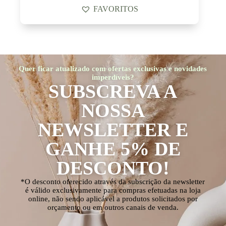
FAVORITOS
Quer ficar atualizado com ofertas exclusivas e novidades
imperdíveis?
SUBSCREVA A
NOSSA
NEWSLETTER E
GANHE 5% DE
DESCONTO!
*O desconto oferecido através da subscrição da newsletter
é válido exclusivamente para compras efetuadas na loja
online, não sendo aplicável a produtos solicitados por
orçamento ou em outros canais de venda.