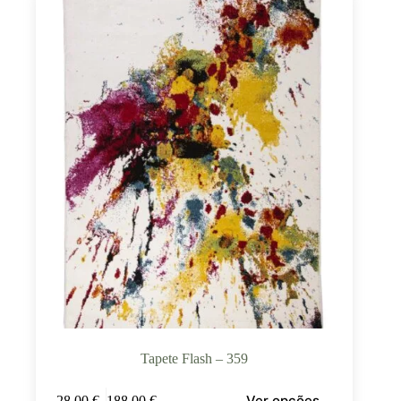
Tapete Flash – 359
Ver opções
28,00
€
–
188,00
€