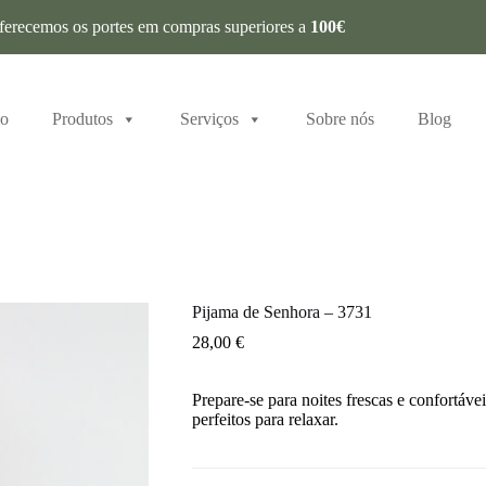
ferecemos os portes em compras superiores a
100€
io
Produtos
Serviços
Sobre nós
Blog
Pijama de Senhora – 3731
28,00
€
Prepare-se para noites frescas e confortáv
perfeitos para relaxar.