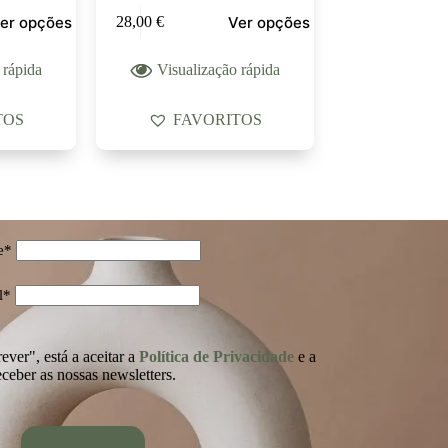
er opções
Ver opções
28,00
€
 rápida
Visualização rápida
TOS
FAVORITOS
e*
l*
ver", está a aceitar a
Política de Privacidade
e a
eceber as nossas newsletters.