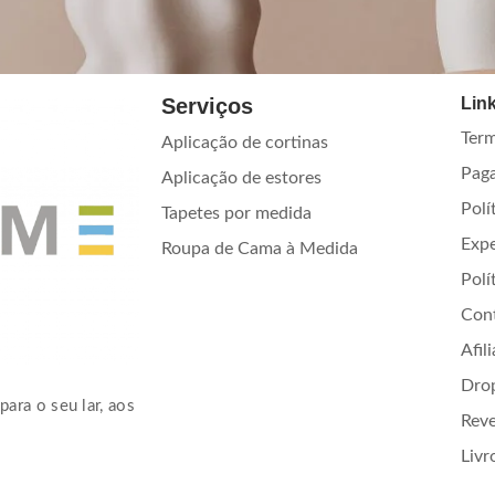
Serviços
Link
Term
Aplicação de cortinas
Pag
Aplicação de estores
Polí
Tapetes por medida
Exp
Roupa de Cama à Medida
Polí
Con
Afil
Dro
para o seu lar, aos
Rev
Livr