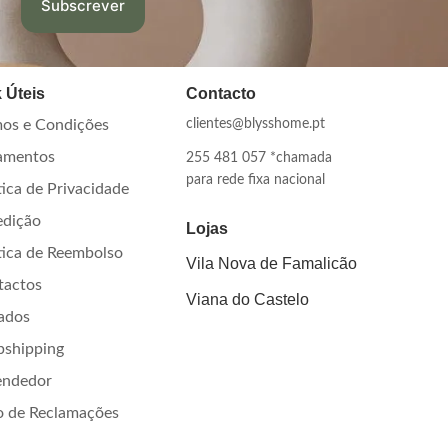
 Úteis
Contacto
os e Condições
clientes@blysshome.pt
amentos
255 481 057 *chamada
para rede fixa nacional
tica de Privacidade
edição
Lojas
tica de Reembolso
Vila Nova de Famalicão
tactos
Viana do Castelo
iados
pshipping
endedor
o de Reclamações