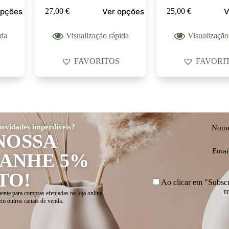
opções
Ver opções
V
27,00
€
25,00
€
ida
Visualização rápida
Visualização
FAVORITOS
FAVORI
 novidades imperdíveis?
Nom
NOSSA
Emai
GANHE 5%
TO!
Ao clicar em "Subscre
r
ente para compras efetuadas na loja online,
em outros canais de venda.