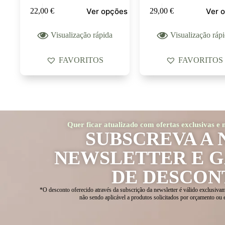
Ver opções
Ver 
22,00
€
29,00
€
Visualização rápida
Visualização ráp
FAVORITOS
FAVORITOS
Quer ficar atualizado com ofertas exclusivas e
SUBSCREVA A 
NEWSLETTER E 
DE DESCON
*O desconto oferecido através da subscrição da newsletter é válido exclusivam
não sendo aplicável a produtos solicitados por orçamento ou 