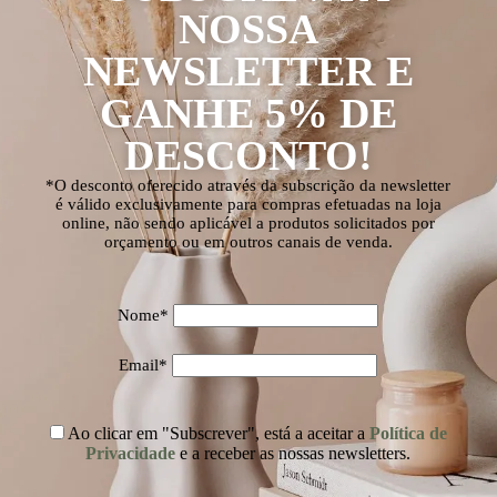
NOSSA
NEWSLETTER E
GANHE 5% DE
DESCONTO!
*O desconto oferecido através da subscrição da newsletter
é válido exclusivamente para compras efetuadas na loja
online, não sendo aplicável a produtos solicitados por
orçamento ou em outros canais de venda.
Nome*
Email*
Ao clicar em "Subscrever", está a aceitar a
Política de
Privacidade
e a receber as nossas newsletters.