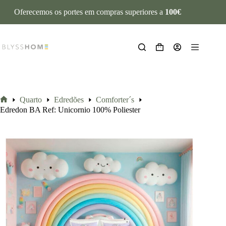
Oferecemos os portes em compras superiores a
100€
Quarto
Edredões
Comforter´s
Edredon BA Ref: Unicornio 100% Poliester