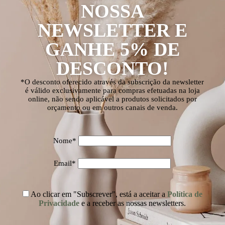
NOSSA
NEWSLETTER E
GANHE 5% DE
DESCONTO!
*O desconto oferecido através da subscrição da newsletter
é válido exclusivamente para compras efetuadas na loja
online, não sendo aplicável a produtos solicitados por
orçamento ou em outros canais de venda.
Nome*
Email*
Ao clicar em "Subscrever", está a aceitar a
Política de
Privacidade
e a receber as nossas newsletters.