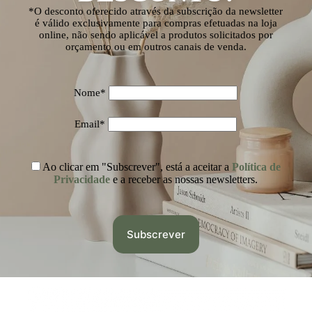
*O desconto oferecido através da subscrição da newsletter
é válido exclusivamente para compras efetuadas na loja
online, não sendo aplicável a produtos solicitados por
orçamento ou em outros canais de venda.
Nome*
Email*
Ao clicar em "Subscrever", está a aceitar a
Política de
Privacidade
e a receber as nossas newsletters.