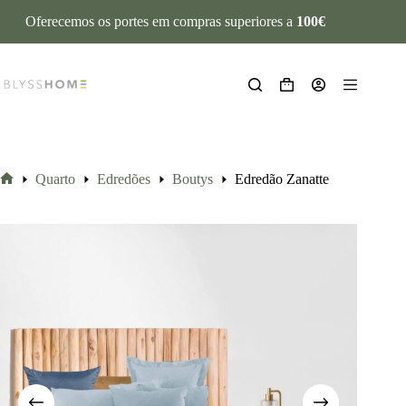
Oferecemos os portes em compras superiores a
100€
Quarto
Edredões
Boutys
Edredão Zanatte