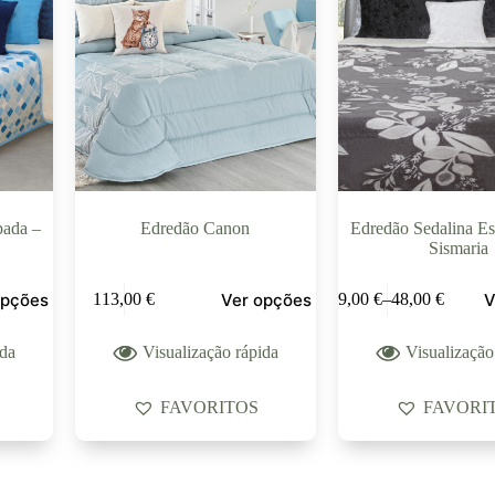
pada –
Edredão Canon
Edredão Sedalina E
Sismaria
opções
Ver opções
V
113,00
€
39,00
€
–
48,00
€
ida
Visualização rápida
Visualização
FAVORITOS
FAVORI