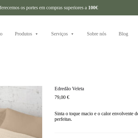
ferecemos os portes em compras superiores a
100€
io
Produtos
Serviços
Sobre nós
Blog
Edredão Veleta
79,00
€
Sinta o toque macio e o calor envolvente d
perfeitas.