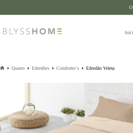
O
Iníc
Quarto
Edredões
Comforter´s
Edredão Veleta