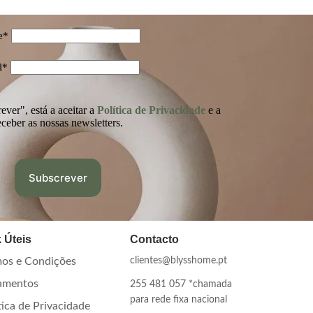
e*
l*
ver", está a aceitar a
Política de Privacidade
e a
eceber as nossas newsletters.
 Úteis
Contacto
os e Condições
clientes@blysshome.pt
amentos
255 481 057 *chamada
para rede fixa nacional
tica de Privacidade