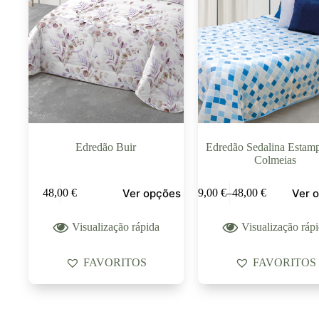
Edredão Buir
Edredão Sedalina Estam
Colmeias
Ver opções
Ver 
48,00
€
39,00
€
–
48,00
€
Visualização rápida
Visualização ráp
FAVORITOS
FAVORITOS