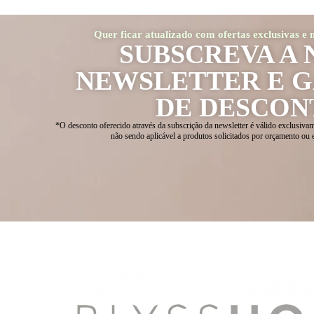
Quer ficar atualizado com ofertas exclusivas e
SUBSCREVA A 
NEWSLETTER E 
DE DESCON
*O desconto oferecido através da subscrição da newsletter é válido exclusivam
não sendo aplicável a produtos solicitados por orçamento ou 