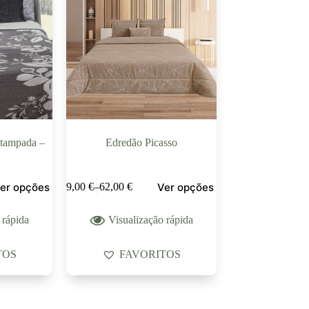
stampada –
Edredão Picasso
er opções
Ver opções
59,00
€
–
62,00
€
 rápida
Visualização rápida
TOS
FAVORITOS