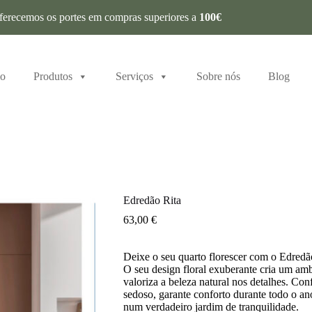
ferecemos os portes em compras superiores a
100€
io
Produtos
Serviços
Sobre nós
Blog
Edredão Rita
63,00
€
Deixe o seu quarto florescer com o Edredã
O seu design floral exuberante cria um amb
valoriza a beleza natural nos detalhes. Co
sedoso, garante conforto durante todo o a
num verdadeiro jardim de tranquilidade.