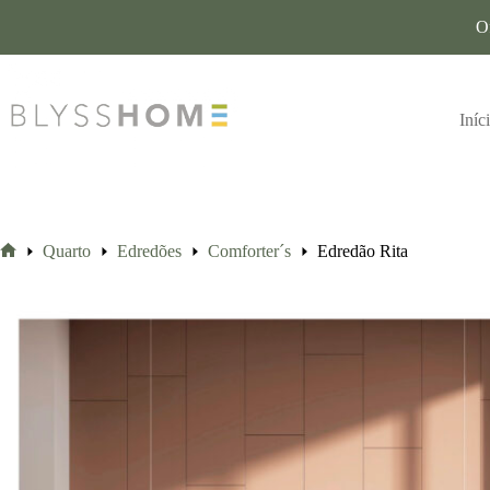
O
Iníc
Quarto
Edredões
Comforter´s
Edredão Rita