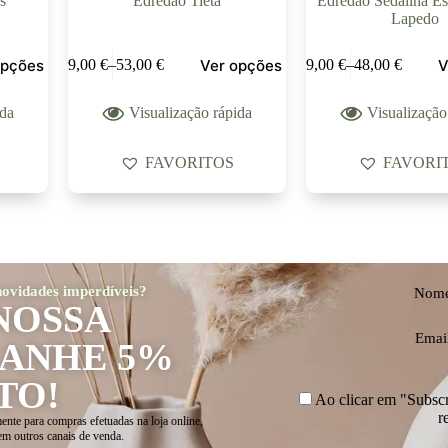
s
Edredão Tieta
Edredão Sedalina E
Lapedo
opções
Ver opções
V
49,00
€
–
53,00
€
39,00
€
–
48,00
€
ida
Visualização rápida
Visualização
FAVORITOS
FAVORI
 novidades imperdíveis?
Nom
NOSSA
Emai
GANHE 5%
TO!
Ao clicar em "Subscre
r
ente para compras efetuadas na loja online,
em outros canais de venda.