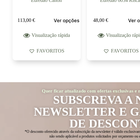
Edredão Canon
Edredão 6034 Risca
Ver opções
Ver 
113,00
€
48,00
€
Visualização rápida
Visualização ráp
FAVORITOS
FAVORITOS
Quer ficar atualizado com ofertas exclusivas e
SUBSCREVA A 
NEWSLETTER E 
DE DESCON
*O desconto oferecido através da subscrição da newsletter é válido exclusivam
não sendo aplicável a produtos solicitados por orçamento ou 