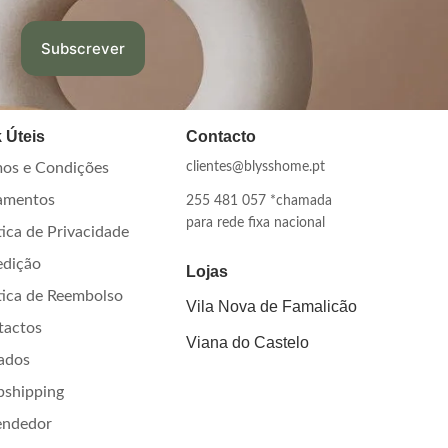
 Úteis
Contacto
os e Condições
clientes@blysshome.pt
amentos
255 481 057 *chamada
para rede fixa nacional
tica de Privacidade
edição
Lojas
tica de Reembolso
Vila Nova de Famalicão
tactos
Viana do Castelo
iados
pshipping
endedor