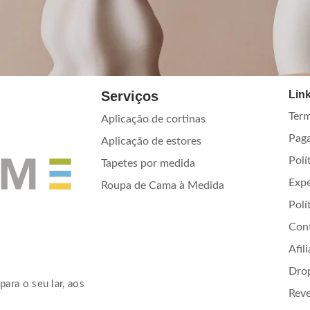
Serviços
Link
Term
Aplicação de cortinas
Pag
Aplicação de estores
Polí
Tapetes por medida
Exp
Roupa de Cama à Medida
Polí
Con
Afil
Dro
para o seu lar, aos
Rev