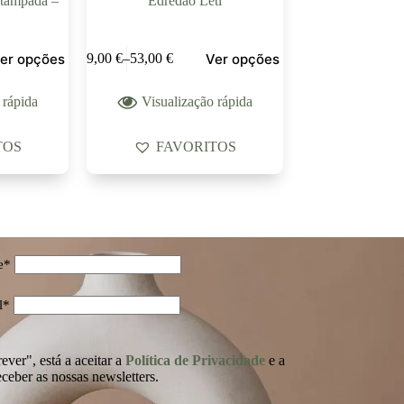
stampada –
Edredão Leti
er opções
Ver opções
49,00
€
–
53,00
€
 rápida
Visualização rápida
TOS
FAVORITOS
e*
l*
ver", está a aceitar a
Política de Privacidade
e a
eceber as nossas newsletters.