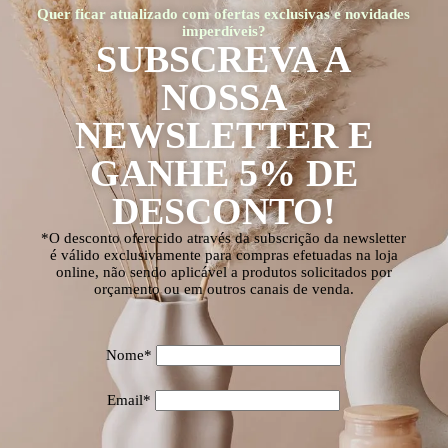
Quer ficar atualizado com ofertas exclusivas e novidades
imperdíveis?
SUBSCREVA A
NOSSA
NEWSLETTER E
GANHE 5% DE
DESCONTO!
*O desconto oferecido através da subscrição da newsletter
é válido exclusivamente para compras efetuadas na loja
online, não sendo aplicável a produtos solicitados por
orçamento ou em outros canais de venda.
Nome*
Email*