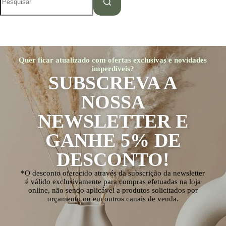
Quer ficar atualizado com ofertas exclusivas e novidades
imperdíveis?
SUBSCREVA A
NOSSA
NEWSLETTER E
GANHE 5% DE
DESCONTO!
*O desconto oferecido através da subscrição da newsletter
é válido exclusivamente para compras efetuadas na loja
online, não sendo aplicável a produtos solicitados por
orçamento ou em outros canais de venda.