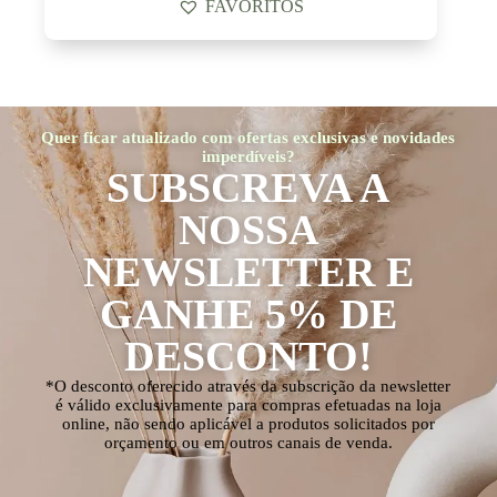
FAVORITOS
Quer ficar atualizado com ofertas exclusivas e novidades
imperdíveis?
SUBSCREVA A
NOSSA
NEWSLETTER E
GANHE 5% DE
DESCONTO!
*O desconto oferecido através da subscrição da newsletter
é válido exclusivamente para compras efetuadas na loja
online, não sendo aplicável a produtos solicitados por
orçamento ou em outros canais de venda.