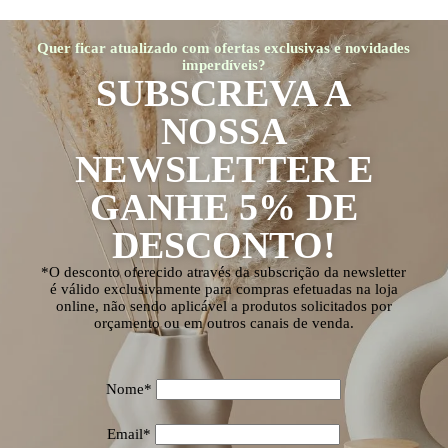
Quer ficar atualizado com ofertas exclusivas e novidades
imperdíveis?
SUBSCREVA A
NOSSA
NEWSLETTER E
GANHE 5% DE
DESCONTO!
*O desconto oferecido através da subscrição da newsletter
é válido exclusivamente para compras efetuadas na loja
online, não sendo aplicável a produtos solicitados por
orçamento ou em outros canais de venda.
Nome*
Email*