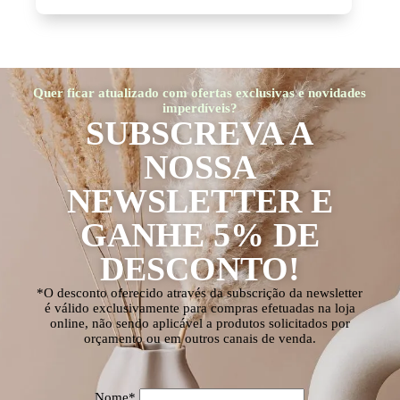
Quer ficar atualizado com ofertas exclusivas e novidades
imperdíveis?
SUBSCREVA A
NOSSA
NEWSLETTER E
GANHE 5% DE
DESCONTO!
*O desconto oferecido através da subscrição da newsletter
é válido exclusivamente para compras efetuadas na loja
online, não sendo aplicável a produtos solicitados por
orçamento ou em outros canais de venda.
Nome*