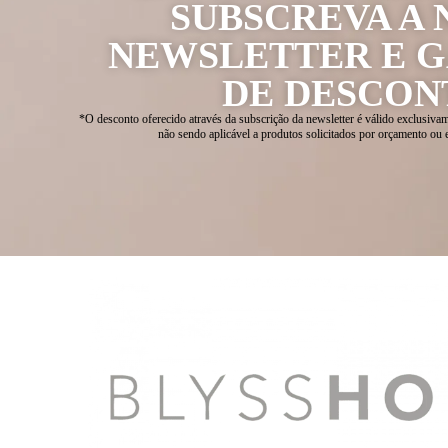
SUBSCREVA A 
NEWSLETTER E 
DE DESCON
*O desconto oferecido através da subscrição da newsletter é válido exclusivam
não sendo aplicável a produtos solicitados por orçamento ou 