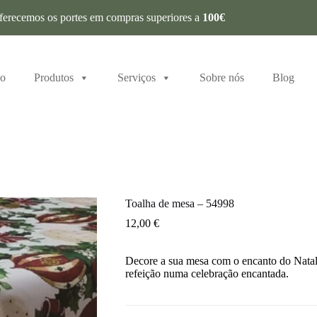
ferecemos os portes em compras superiores a
100€
io
Produtos
Serviços
Sobre nós
Blog
Toalha de mesa – 54998
12,00
€
Decore a sua mesa com o encanto do Natal!
refeição numa celebração encantada.