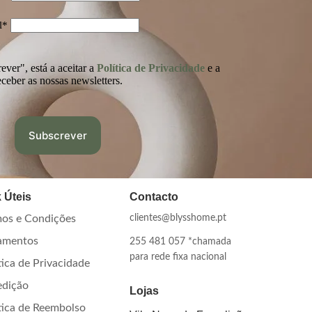
l*
ver", está a aceitar a
Política de Privacidade
e a
eceber as nossas newsletters.
 Úteis
Contacto
os e Condições
clientes@blysshome.pt
amentos
255 481 057 *chamada
para rede fixa nacional
tica de Privacidade
edição
Lojas
tica de Reembolso