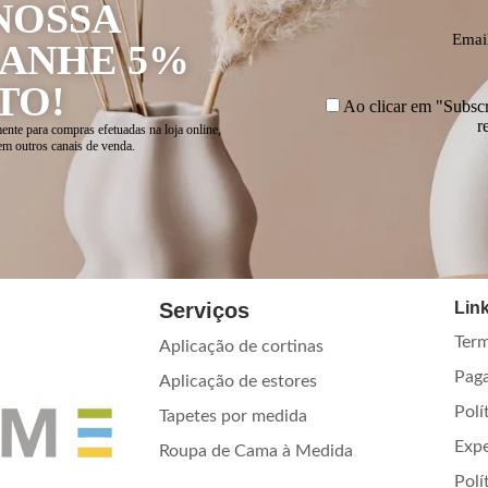
NOSSA
Emai
GANHE 5%
TO!
Ao clicar em "Subscre
r
ente para compras efetuadas na loja online,
em outros canais de venda.
Serviços
Link
Term
Aplicação de cortinas
Pag
Aplicação de estores
Polí
Tapetes por medida
Exp
Roupa de Cama à Medida
Polí