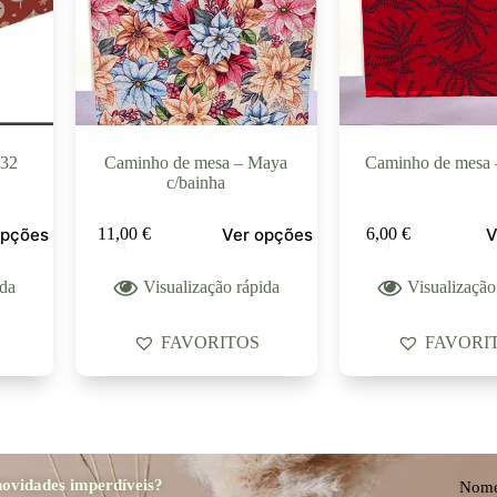
032
Caminho de mesa – Maya
Caminho de mesa 
c/bainha
opções
Ver opções
V
11,00
€
6,00
€
ida
Visualização rápida
Visualização
FAVORITOS
FAVORI
 novidades imperdíveis?
Nom