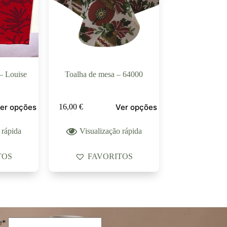
– Louise
Toalha de mesa – 64000
er opções
Ver opções
16,00
€
 rápida
Visualização rápida
TOS
FAVORITOS
e*