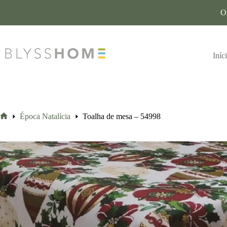
O
Iníc
Época Natalícia
Toalha de mesa – 54998