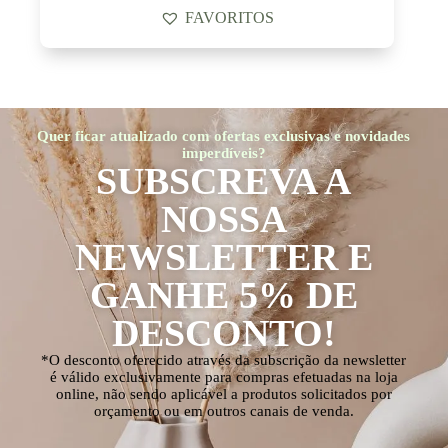
FAVORITOS
Quer ficar atualizado com ofertas exclusivas e novidades
imperdíveis?
SUBSCREVA A
NOSSA
NEWSLETTER E
GANHE 5% DE
DESCONTO!
*O desconto oferecido através da subscrição da newsletter
é válido exclusivamente para compras efetuadas na loja
online, não sendo aplicável a produtos solicitados por
orçamento ou em outros canais de venda.