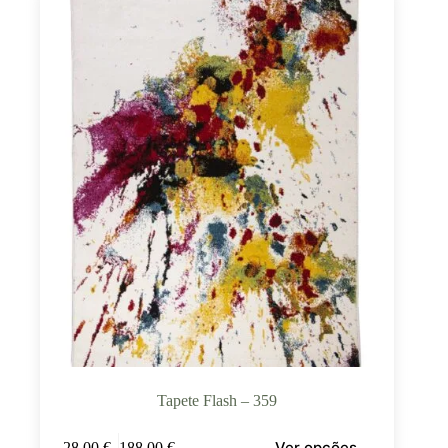
Tapete Flash – 359
Ver opções
28,00
€
–
188,00
€