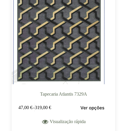
Tapecaria Atlantis 7329A
Ver opções
47,00
€
–
319,00
€
Visualização rápida