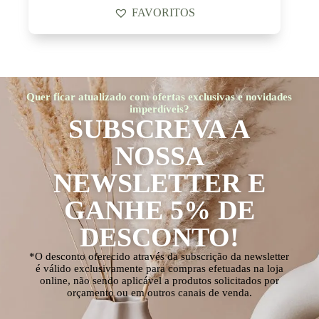
FAVORITOS
Quer ficar atualizado com ofertas exclusivas e novidades
imperdíveis?
SUBSCREVA A
NOSSA
NEWSLETTER E
GANHE 5% DE
DESCONTO!
*O desconto oferecido através da subscrição da newsletter
é válido exclusivamente para compras efetuadas na loja
online, não sendo aplicável a produtos solicitados por
orçamento ou em outros canais de venda.