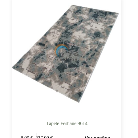
Tapete Feshane 9614
Ver opções
8,00
€
–
237,00
€