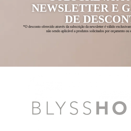
NEWSLETTER E 
DE DESCON
*O desconto oferecido através da subscrição da newsletter é válido exclusivam
não sendo aplicável a produtos solicitados por orçamento ou 