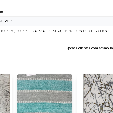
cm
SILVER
 160×230, 200×290, 240×340, 80×150, TERNO 67x130x1 57x110x2
Apenas clientes com sessão i