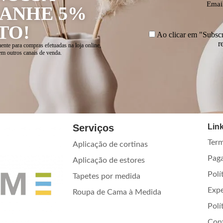
Emai
GANHE 5%
TO!
Ao clicar em "Subscre
r
ente para compras efetuadas na loja online,
em outros canais de venda.
Serviços
Link
Term
Aplicação de cortinas
Pag
Aplicação de estores
Polí
Tapetes por medida
Exp
Roupa de Cama à Medida
Polí
Con