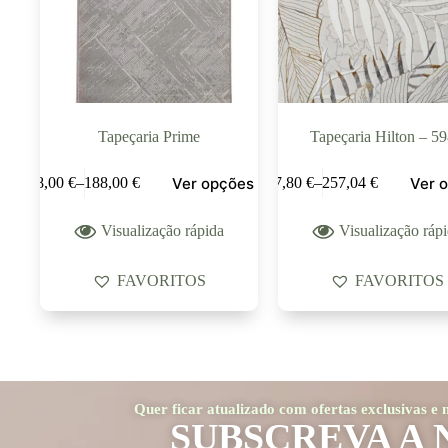
Tapeçaria Prime
Tapeçaria Hilton – 5
Ver opções
Ver 
28,00
€
–
188,00
€
37,80
€
–
257,04
€
Visualização rápida
Visualização ráp
FAVORITOS
FAVORITOS
Quer ficar atualizado com ofertas exclusivas e
SUBSCREVA A 