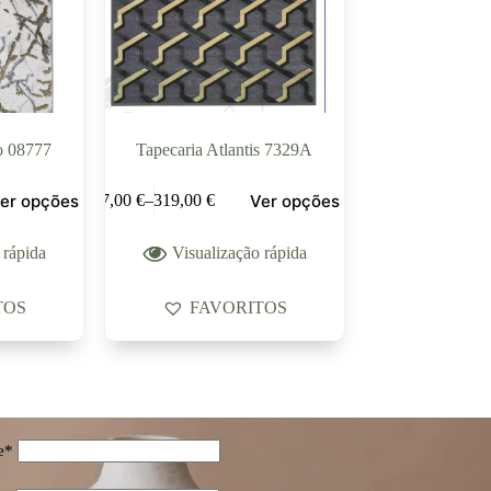
o 08777
Tapecaria Atlantis 7329A
er opções
Ver opções
47,00
€
–
319,00
€
 rápida
Visualização rápida
TOS
FAVORITOS
e*