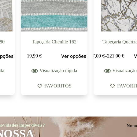
980
Tapeçaria Chenille 162
Tapeçaria Quartz
opções
Ver opções
V
19,99
€
17,00
€
–
221,00
€
ida
Visualização rápida
Visualização
FAVORITOS
FAVORI
 novidades imperdíveis?
Nom
NOSSA