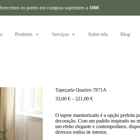
ferecemos os portes em compras superiores a
100€
io
Produtos
Serviços
Sobre nós
Blog
Tapeçaria Quartzo 7871A
33,00
€
–
221,00
€
O tapete marmorizado é a opção perfeita pa
decoração. Com um padrão inspirado no má
um efeito elegante e contemporâneo, dispo
diversos estilos de interior.