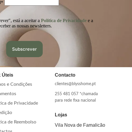
l*
ver", está a aceitar a
Política de Privacidade
e a
eceber as nossas newsletters.
 Úteis
Contacto
os e Condições
clientes@blysshome.pt
amentos
255 481 057 *chamada
para rede fixa nacional
tica de Privacidade
edição
Lojas
tica de Reembolso
Vila Nova de Famalicão
tactos