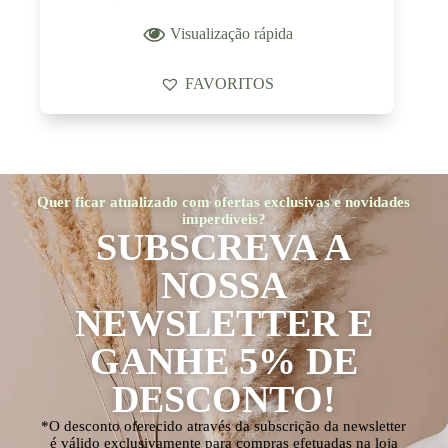
Visualização rápida
FAVORITOS
Quer ficar atualizado com ofertas exclusivas e novidades
imperdíveis?
SUBSCREVA A
NOSSA
NEWSLETTER E
GANHE 5% DE
DESCONTO!
*O desconto oferecido através da subscrição da newsletter
é válido exclusivamente para compras efetuadas na loja