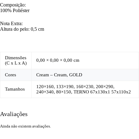
Composição:
100% Poliéster
Nota Extra:
Altura do pelo: 0,5 cm
Dimensões
0,00 × 0,00 × 0,00 cm
(C x L x A)
Cores
Cream – Cream, GOLD
120×160, 133×190, 160×230, 200×290,
Tamanhos
240×340, 80×150, TERNO 67x130x1 57x110x2
Avaliações
Ainda não existem avaliações.