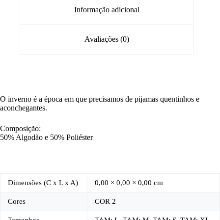
Informação adicional
Avaliações (0)
O inverno é a época em que precisamos de pijamas quentinhos e
aconchegantes.
Composição:
50% Algodão e 50% Poliéster
Dimensões (C x L x A)
0,00 × 0,00 × 0,00 cm
Cores
COR 2
Tamanhos
TAM: L, TAM: M, TAM: S, TAM: XL