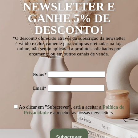
NEWSLETTER E
GANHE 5% DE
DESCONTO!
*O desconto oferecido através da subscrição da newsletter
é válido exclusivamente para compras efetuadas na loja
online, não sendo aplicável a produtos solicitados por
orçamento ou em outros canais de venda.
Nome*
Email*
Ao clicar em "Subscrever", está a aceitar a
Política de
Privacidade
e a receber as nossas newsletters.