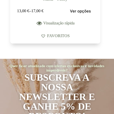
Ver opções
13,00
€
–
17,00
€
Visualização rápida
FAVORITOS
Quer ficar atualizado com ofertas exclusivas e novidades
imperdíveis?
SUBSCREVA A
NOSSA
NEWSLETTER E
GANHE 5% DE