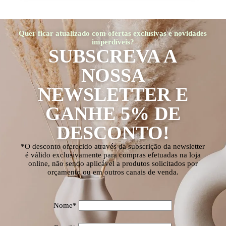
Quer ficar atualizado com ofertas exclusivas e novidades
imperdíveis?
SUBSCREVA A
NOSSA
NEWSLETTER E
GANHE 5% DE
DESCONTO!
*O desconto oferecido através da subscrição da newsletter
é válido exclusivamente para compras efetuadas na loja
online, não sendo aplicável a produtos solicitados por
orçamento ou em outros canais de venda.
Nome*