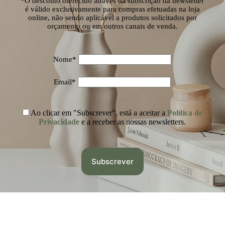
*O desconto oferecido através da subscrição da newsletter
é válido exclusivamente para compras efetuadas na loja
online, não sendo aplicável a produtos solicitados por
orçamento ou em outros canais de venda.
Nome*
Email*
Ao clicar em "Subscrever", está a aceitar a
Política de
Privacidade
e a receber as nossas newsletters.