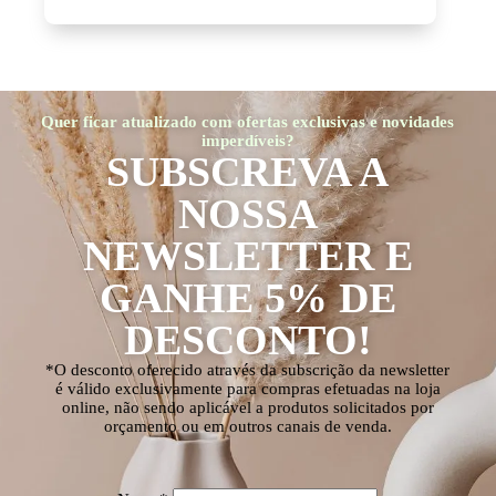
Quer ficar atualizado com ofertas exclusivas e novidades
imperdíveis?
SUBSCREVA A
NOSSA
NEWSLETTER E
GANHE 5% DE
DESCONTO!
*O desconto oferecido através da subscrição da newsletter
é válido exclusivamente para compras efetuadas na loja
online, não sendo aplicável a produtos solicitados por
orçamento ou em outros canais de venda.