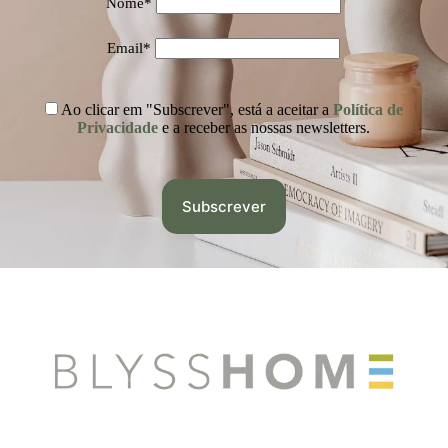
Nome*
Email*
Ao clicar em "Subscrever", está a aceitar a
Política de
Privacidade
e a receber as nossas newsletters.