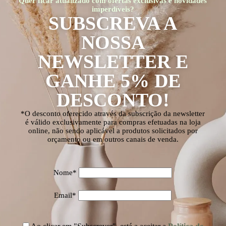
Quer ficar atualizado com ofertas exclusivas e novidades
imperdíveis?
SUBSCREVA A
NOSSA
NEWSLETTER E
GANHE 5% DE
DESCONTO!
*O desconto oferecido através da subscrição da newsletter
é válido exclusivamente para compras efetuadas na loja
online, não sendo aplicável a produtos solicitados por
orçamento ou em outros canais de venda.
Nome*
Email*