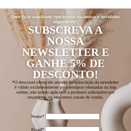
Quer ficar atualizado com ofertas exclusivas e novidades
imperdíveis?
SUBSCREVA A
NOSSA
NEWSLETTER E
GANHE 5% DE
DESCONTO!
*O desconto oferecido através da subscrição da newsletter
é válido exclusivamente para compras efetuadas na loja
online, não sendo aplicável a produtos solicitados por
orçamento ou em outros canais de venda.
Nome*
Email*