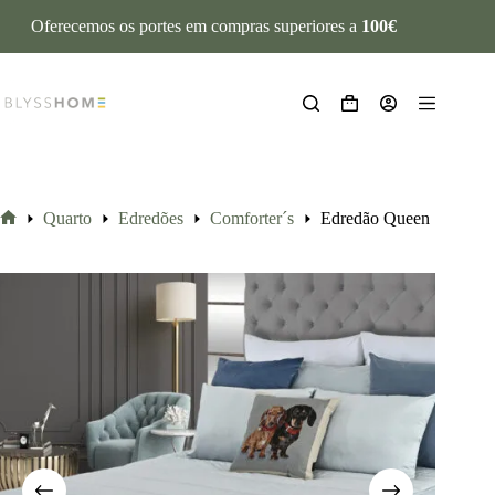
Oferecemos os portes em compras superiores a
100€
Quarto
Edredões
Comforter´s
Edredão Queen