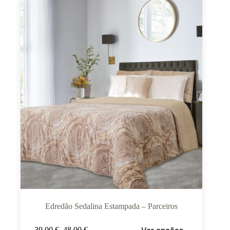
Edredão Sedalina Estampada – Parceiros
39,00
€
–
48,00
€