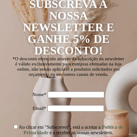
SUBSCREVA A
NOSSA
NEWSLETTER E
GANHE 5% DE
DESCONTO!
*O desconto oferecido através da subscrição da newsletter
é válido exclusivamente para compras efetuadas na loja
online, não sendo aplicável a produtos solicitados por
orçamento ou em outros canais de venda.
Nome*
Email*
Ao clicar em "Subscrever", está a aceitar a
Política de
Privacidade
e a receber as nossas newsletters.