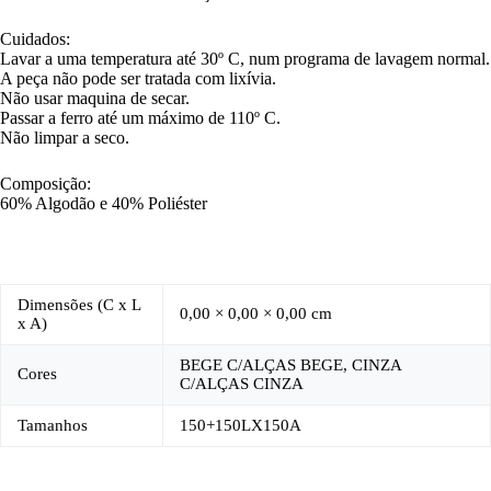
Cuidados:
Lavar a uma temperatura até 30º C, num programa de lavagem normal.
A peça não pode ser tratada com lixívia.
Não usar maquina de secar.
Passar a ferro até um máximo de 110º C.
Não limpar a seco.
Composição:
60% Algodão e 40% Poliéster
Dimensões (C x L
0,00 × 0,00 × 0,00 cm
x A)
BEGE C/ALÇAS BEGE, CINZA
Cores
C/ALÇAS CINZA
Tamanhos
150+150LX150A