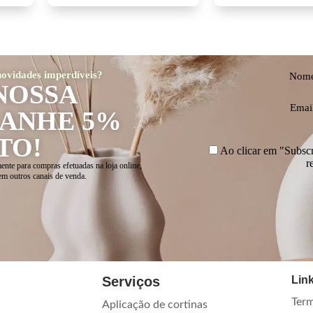
 novidades imperdíveis?
Nom
NOSSA
Emai
GANHE 5%
TO!
Ao clicar em "Subscre
r
ente para compras efetuadas na loja online,
em outros canais de venda.
Serviços
Link
Term
Aplicação de cortinas