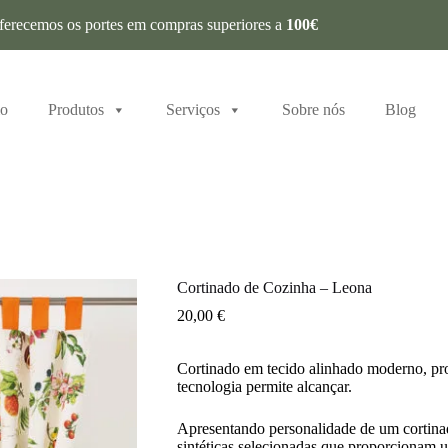
ferecemos os portes em compras superiores a
100€
io
Produtos
Serviços
Sobre nós
Blog
Cortinado de Cozinha – Leona
20,00
€
Cortinado em tecido alinhado moderno, pr
tecnologia permite alcançar.
Apresentando personalidade de um cortinad
sintéticas selecionadas que proporcionam