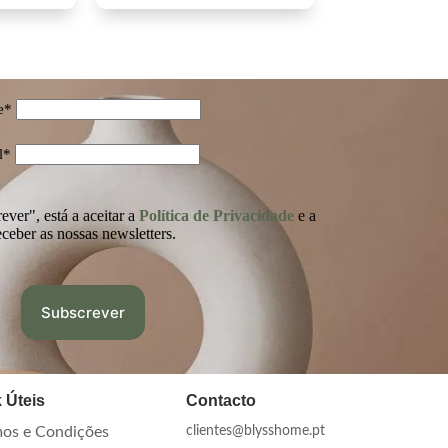
e*
l*
ver", está a aceitar a
Política de Privacidade
e a
eceber as nossas newsletters.
 Úteis
Contacto
os e Condições
clientes@blysshome.pt