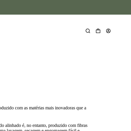
oduzido com as matérias mais inovadoras que a
o alinhado é, no entanto, produzido com fibras
 uma lavagem, secagem e engomagem fácil e