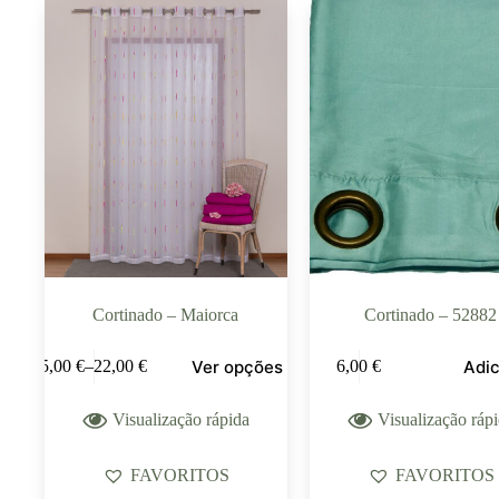
Cortinado – Maiorca
Cortinado – 52882
Ver opções
Adic
5,00
€
–
22,00
€
6,00
€
Visualização rápida
Visualização ráp
FAVORITOS
FAVORITOS