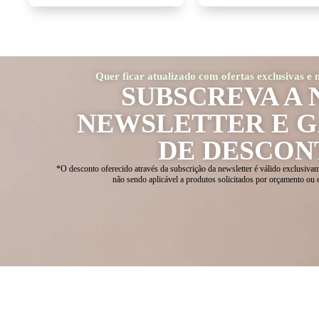
Quer ficar atualizado com ofertas exclusivas e
SUBSCREVA A 
NEWSLETTER E 
DE DESCON
*O desconto oferecido através da subscrição da newsletter é válido exclusivam
não sendo aplicável a produtos solicitados por orçamento ou 