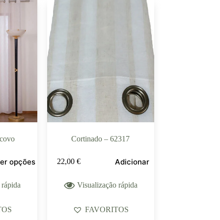
scovo
Cortinado – 62317
er opções
Adicionar
22,00
€
 rápida
Visualização rápida
TOS
FAVORITOS