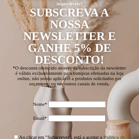
imperdíveis?
SUBSCREVA A
NOSSA
NEWSLETTER E
GANHE 5% DE
DESCONTO!
*O desconto oferecido através da subscrição da newsletter
é válido exclusivamente para compras efetuadas na loja
online, não sendo aplicável a produtos solicitados por
orçamento ou em outros canais de venda.
Nome*
Email*
Ao clicar em "Subscrever", está a aceitar a
Política de