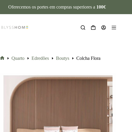
Oferecemos os portes em compras superiores a
100€
Quarto
Edredões
Boutys
Colcha Flora