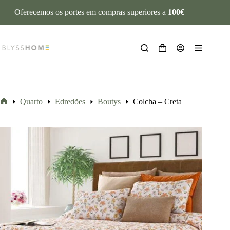
Oferecemos os portes em compras superiores a
100€
Quarto
Edredões
Boutys
Colcha – Creta