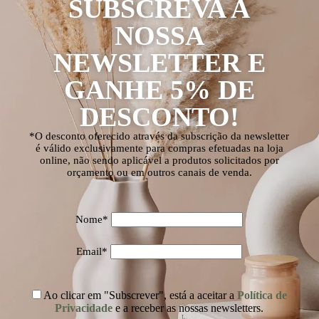
SUBSCREVA A
NOSSA
NEWSLETTER E
GANHE 5% DE
DESCONTO!
*O desconto oferecido através da subscrição da newsletter
é válido exclusivamente para compras efetuadas na loja
online, não sendo aplicável a produtos solicitados por
orçamento ou em outros canais de venda.
Nome*
Email*
Ao clicar em "Subscrever", está a aceitar a
Política de
Privacidade
e a receber as nossas newsletters.