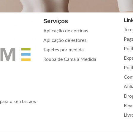
Serviços
Link
Term
Aplicação de cortinas
Pag
Aplicação de estores
Polí
Tapetes por medida
Exp
Roupa de Cama à Medida
Polí
Con
Afil
Dro
para o seu lar, aos
Rev
Livr