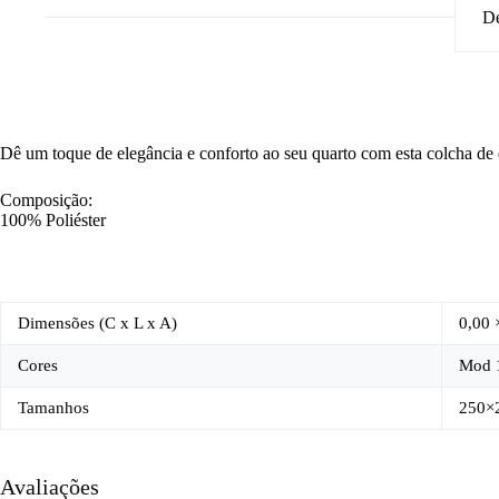
De
Dê um toque de elegância e conforto ao seu quarto com esta colcha d
Composição:
100% Poliéster
Dimensões (C x L x A)
0,00 
Cores
Mod 1
Tamanhos
250×
Avaliações