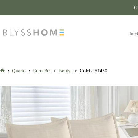
O
Iníc
Quarto
Edredões
Boutys
Colcha 51450