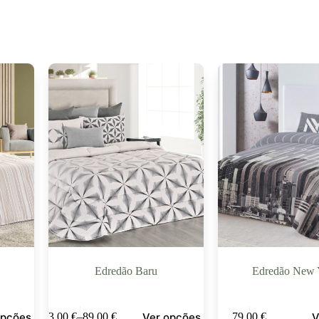
Edredão Baru
Edredão New 
opções
Ver opções
V
83,00
€
–
89,00
€
79,00
€