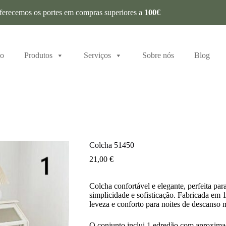
ferecemos os portes em compras superiores a
100€
io
Produtos
Serviços
Sobre nós
Blog
Colcha 51450
21,00
€
Colcha confortável e elegante, perfeita pa
simplicidade e sofisticação. Fabricada em 
leveza e conforto para noites de descanso 
O conjunto inclui 1 edredão com aproxima