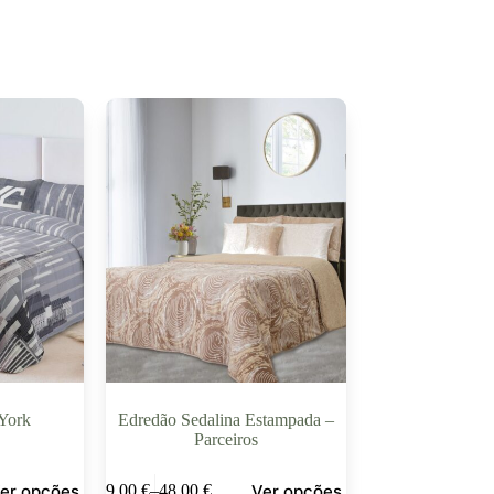
York
Edredão Sedalina Estampada –
Parceiros
er opções
Ver opções
39,00
€
–
48,00
€