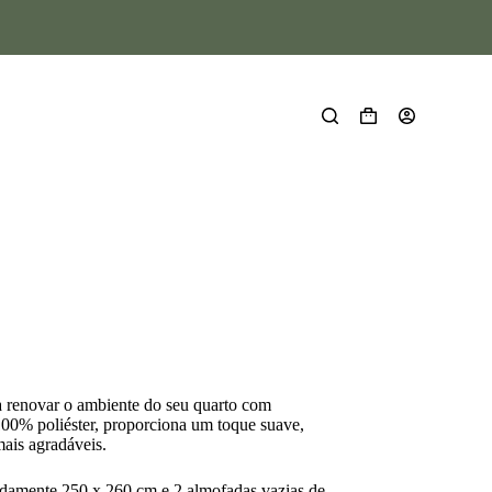
ra renovar o ambiente do seu quarto com
100% poliéster, proporciona um toque suave,
mais agradáveis.
damente 250 x 260 cm e 2 almofadas vazias de