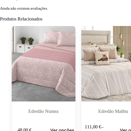
Ainda não existem avaliações.
Produtos Relacionados
Edredão Numea
Edredão Malibu
111,00
€
–
Ver opções
Ver 
48,00
€