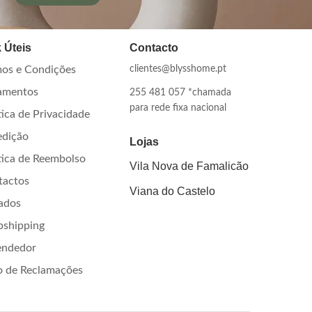
 Úteis
Contacto
os e Condições
clientes@blysshome.pt
amentos
255 481 057 *chamada
para rede fixa nacional
tica de Privacidade
edição
Lojas
tica de Reembolso
Vila Nova de Famalicão
tactos
Viana do Castelo
iados
pshipping
endedor
o de Reclamações