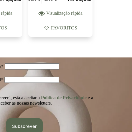
 rápida
Visualização rápida
TOS
FAVORITOS
e*
l*
ver", está a aceitar a
Política de Privacidade
e a
eceber as nossas newsletters.