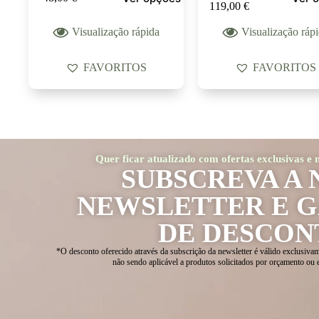
119,00
€
Visualização rápida
Visualização ráp
FAVORITOS
FAVORITOS
Quer ficar atualizado com ofertas exclusivas e
SUBSCREVA A 
NEWSLETTER E 
DE DESCON
*O desconto oferecido através da subscrição da newsletter é válido exclusivam
não sendo aplicável a produtos solicitados por orçamento ou 