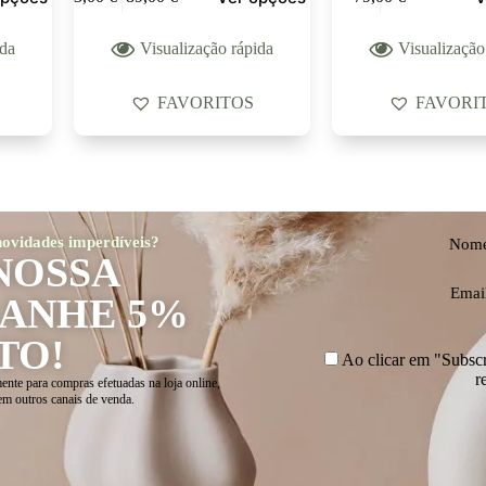
ida
Visualização rápida
Visualização
FAVORITOS
FAVORI
 novidades imperdíveis?
Nom
NOSSA
Emai
GANHE 5%
TO!
Ao clicar em "Subscre
r
ente para compras efetuadas na loja online,
em outros canais de venda.