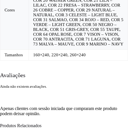
COR 20 WATHER GREEN, COR 21 LILA –
LILAC, COR 22 FRESA – STRAWBERRY, COR
Cores
26 COBRE – COPPER, COR 29 NATURAL –
NATURAL, COR 3 CELESTE – LIGHT BLUE,
COR 31 SALMAO, COR 34 ROJO – RED, COR 5
VERDE – LIGHT GREEN, COR 50 NEGRO –
BLACK, COR 51 GRIS-GREY, COR 55 TAUPE,
COR 64 OPAL ROSE, COR 7 VISON – VISON,
COR 70 ANTRACITA, COR 71 LAGUNA, COR
73 MALVA – MAUVE, COR 9 MARINO – NAVY
Tamanhos
160×240, 220×240, 260×240
Avaliações
Ainda não existem avaliações.
Apenas clientes com sessão iniciada que compraram este produto
podem deixar opinião.
Produtos Relacionados