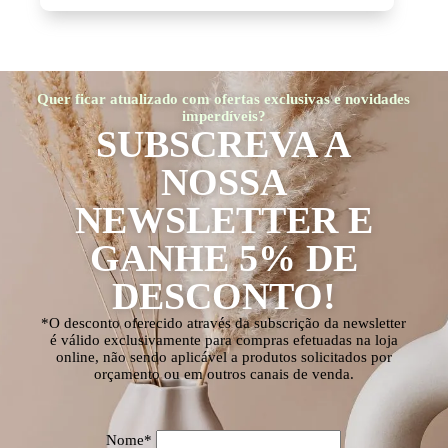
Quer ficar atualizado com ofertas exclusivas e novidades
imperdíveis?
SUBSCREVA A
NOSSA
NEWSLETTER E
GANHE 5% DE
DESCONTO!
*O desconto oferecido através da subscrição da newsletter
é válido exclusivamente para compras efetuadas na loja
online, não sendo aplicável a produtos solicitados por
orçamento ou em outros canais de venda.
Nome*