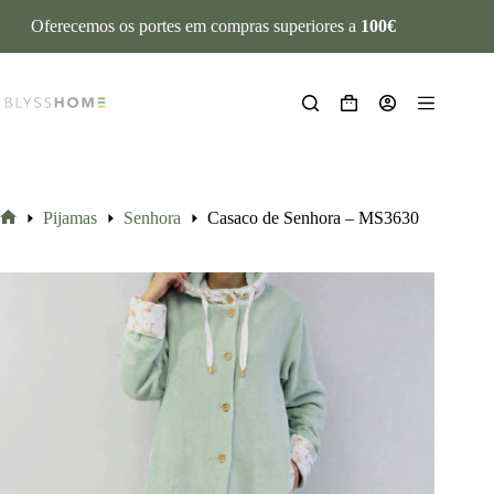
Oferecemos os portes em compras superiores a
100€
Pijamas
Senhora
Casaco de Senhora – MS3630