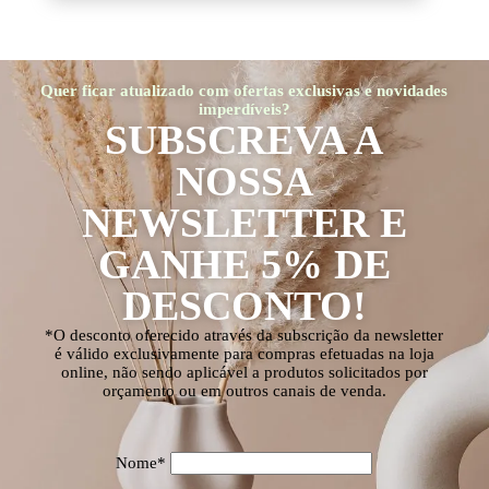
Quer ficar atualizado com ofertas exclusivas e novidades
imperdíveis?
SUBSCREVA A
NOSSA
NEWSLETTER E
GANHE 5% DE
DESCONTO!
*O desconto oferecido através da subscrição da newsletter
é válido exclusivamente para compras efetuadas na loja
online, não sendo aplicável a produtos solicitados por
orçamento ou em outros canais de venda.
Nome*