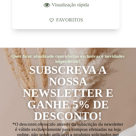
Visualização rápida
FAVORITOS
Quer ficar atualizado com ofertas exclusivas e novidades
imperdíveis?
SUBSCREVA A
NOSSA
NEWSLETTER E
GANHE 5% DE
DESCONTO!
*O desconto oferecido através da subscrição da newsletter
é válido exclusivamente para compras efetuadas na loja
online, não sendo aplicável a produtos solicitados por