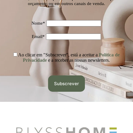
orçamento ou em outros canais de venda.
Nome*
Email*
Ao clicar em "Subscrever", está a aceitar a
Política de
Privacidade
e a receber as nossas newsletters.