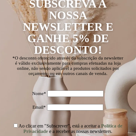
SUBSCREVA A
NOSSA
NEWSLETTER E
GANHE 5% DE
DESCONTO!
*O desconto oferecido através da subscrição da newsletter
é válido exclusivamente para compras efetuadas na loja
online, não sendo aplicável a produtos solicitados por
orçamento ou em outros canais de venda.
Nome*
Email*
Ao clicar em "Subscrever", está a aceitar a
Política de
Privacidade
e a receber as nossas newsletters.