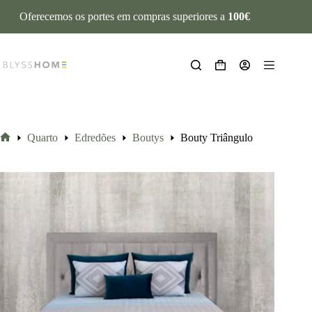
Oferecemos os portes em compras superiores a
100€
Quarto
Edredões
Boutys
Bouty Triângulo