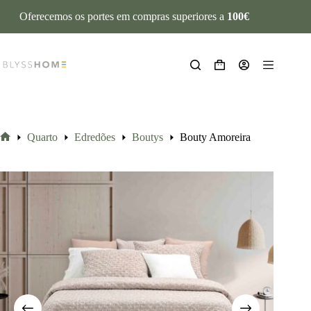
Oferecemos os portes em compras superiores a
100€
Quarto
Edredões
Boutys
Bouty Amoreira