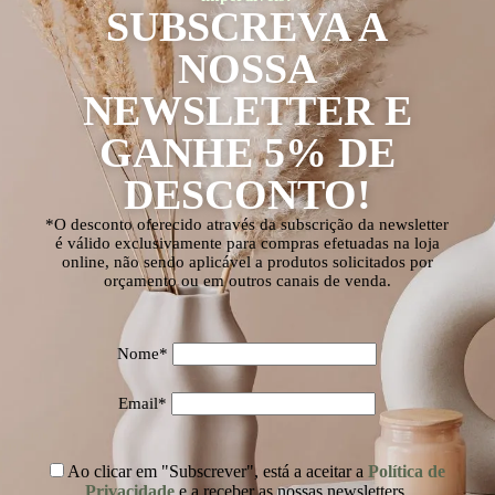
SUBSCREVA A
NOSSA
NEWSLETTER E
GANHE 5% DE
DESCONTO!
*O desconto oferecido através da subscrição da newsletter
é válido exclusivamente para compras efetuadas na loja
online, não sendo aplicável a produtos solicitados por
orçamento ou em outros canais de venda.
Nome*
Email*
Ao clicar em "Subscrever", está a aceitar a
Política de
Privacidade
e a receber as nossas newsletters.