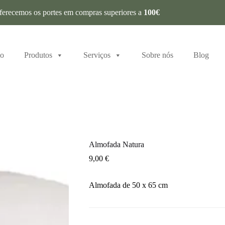
ferecemos os portes em compras superiores a
100€
io
Produtos
Serviços
Sobre nós
Blog
Almofada Natura
9,00
€
Almofada de 50 x 65 cm