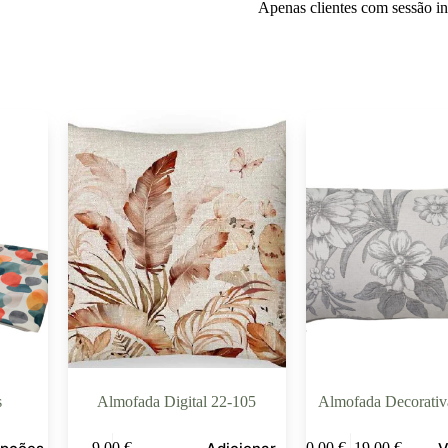
Apenas clientes com sessão i
s
Almofada Digital 22-105
Almofada Decorativ
9,00
€
10,00
€
–
19,00
€