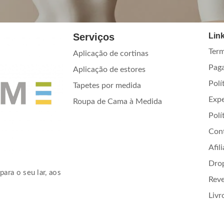
Serviços
Link
Term
Aplicação de cortinas
Pag
Aplicação de estores
Polí
Tapetes por medida
Exp
Roupa de Cama à Medida
Polí
Con
Afil
Dro
para o seu lar, aos
Rev
Livr