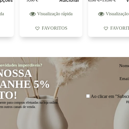
opções
Adicionar
V
ida
Visualização rápida
Visualização
FAVORITOS
FAVORI
 novidades imperdíveis?
Nom
NOSSA
Emai
GANHE 5%
TO!
Ao clicar em "Subscre
r
ente para compras efetuadas na loja online,
em outros canais de venda.