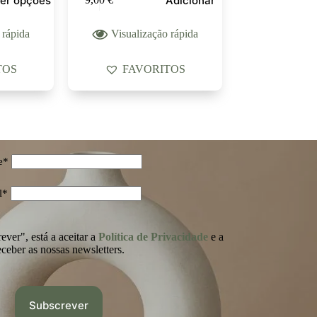
er opções
Adicionar
 rápida
Visualização rápida
TOS
FAVORITOS
e*
l*
ver", está a aceitar a
Política de Privacidade
e a
eceber as nossas newsletters.