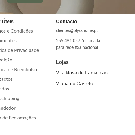
 Úteis
Contacto
os e Condições
clientes@blysshome.pt
amentos
255 481 057 *chamada
para rede fixa nacional
tica de Privacidade
edição
Lojas
tica de Reembolso
Vila Nova de Famalicão
tactos
Viana do Castelo
iados
pshipping
endedor
o de Reclamações