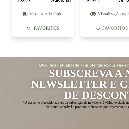
Adicionar
Ver 
Visualização rápida
Visualização ráp
FAVORITOS
FAVORITOS
Quer ficar atualizado com ofertas exclusivas e
SUBSCREVA A 
NEWSLETTER E 
DE DESCON
*O desconto oferecido através da subscrição da newsletter é válido exclusivam
não sendo aplicável a produtos solicitados por orçamento ou 