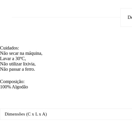
De
Cuidados:
Não secar na máquina,
Lavar a 30ºC,
Não utilizar lixivia,
Não passar a ferro.
Composição:
100% Algodão
Dimensões (C x L x A)