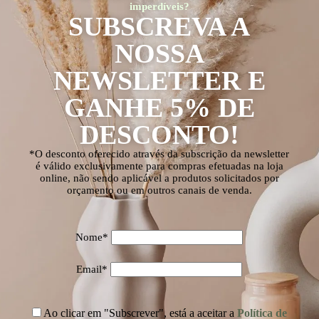
imperdíveis?
SUBSCREVA A
NOSSA
NEWSLETTER E
GANHE 5% DE
DESCONTO!
*O desconto oferecido através da subscrição da newsletter
é válido exclusivamente para compras efetuadas na loja
online, não sendo aplicável a produtos solicitados por
orçamento ou em outros canais de venda.
Nome*
Email*
Ao clicar em "Subscrever", está a aceitar a
Política de